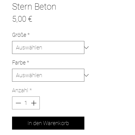
Stern Beton
Preis
5,00 €
Größe
*
Farbe
*
Anzahl
*
In den Warenkorb