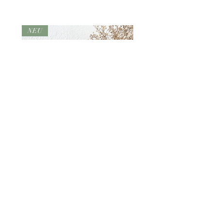
NEU
Hochzeitsgeschenk
Schriftzug Beste 
Geldgeschenk mit
Reagenzglas
Preis
12,90 €