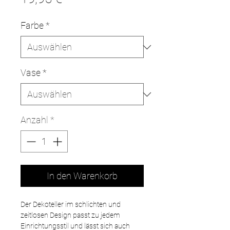
Farbe
*
Vase
*
Anzahl
*
In den Warenkorb
Der Dekoteller im schlichten und
zeitlosen Design passt zu jedem
Einrichtungsstil und lässt sich auch