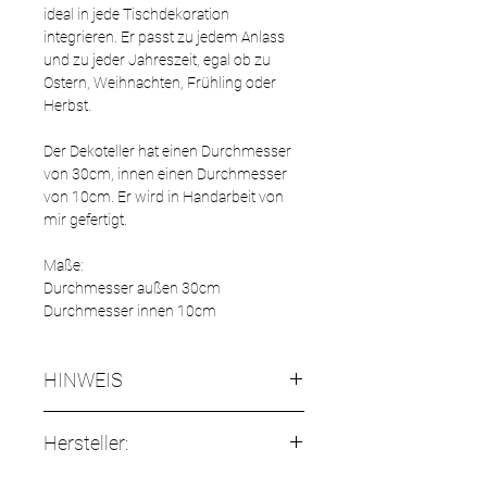
ideal in jede Tischdekoration
integrieren. Er passt zu jedem Anlass
und zu jeder Jahreszeit, egal ob zu
Ostern, Weihnachten, Frühling oder
Herbst.
Der Dekoteller hat einen Durchmesser
von 30cm, innen einen Durchmesser
von 10cm. Er wird in Handarbeit von
mir gefertigt.
Maße:
Durchmesser außen 30cm
Durchmesser innen 10cm
HINWEIS
HINWEIS:
Hersteller:
- Jedes Dekotablett ist ein Unikat, denn
es wird handgefertigt.