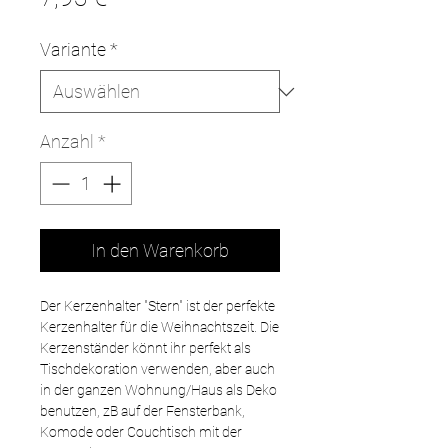
Variante
*
Anzahl
*
In den Warenkorb
Der Kerzenhalter "Stern" ist der perfekte
Kerzenhalter für die Weihnachtszeit. Die
Kerzenständer könnt ihr perfekt als
Tischdekoration verwenden, aber auch
in der ganzen Wohnung/Haus als Deko
benutzen, zB auf der Fensterbank,
Komode oder Couchtisch mit der