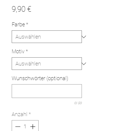
Preis
9,90 €
Farbe
*
Motiv
*
Wunschwörter (optional)
0/40
Anzahl
*