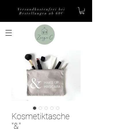
Versandkostenfrei bei
Bestellungen ab 60€
Kosmetiktasche
"&"