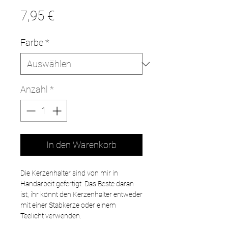
Preis
7,95 €
Farbe
*
Anzahl
*
In den Warenkorb
Die Kerzenhalter sind von mir in
Handarbeit gefertigt. Das Beste daran
ist, ihr könnt den Kerzenhalter entweder
mit einer Stabkerze oder einem
Teelicht verwenden.