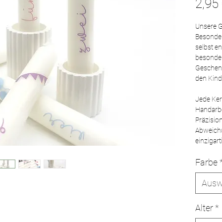
2,95
Unsere G
Besonder
selbst e
besonder
Geschenk
den Kind
Jede Kerz
Handarbei
Präzisio
Abweich
einzigar
Farbe
Ausw
Alter
*