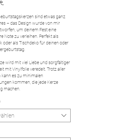
Preis
 €
eburtstagskerzen sind etwas ganz
es – das Design wurde von mir
ntworfen, um deinem Fest eine
e Note zu verleihen. Perfekt als
 oder als Tischdeko für deinen oder
ergeburtstag.
e wird mit viel Liebe und sorgfältiger
t mit Vinylfolie veredelt. Trotz aller
n kann es zu minimalen
ungen kommen, die jede Kerze
tig machen.
*
ählen