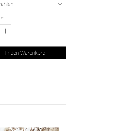
ählen
*
In den Warenkorb