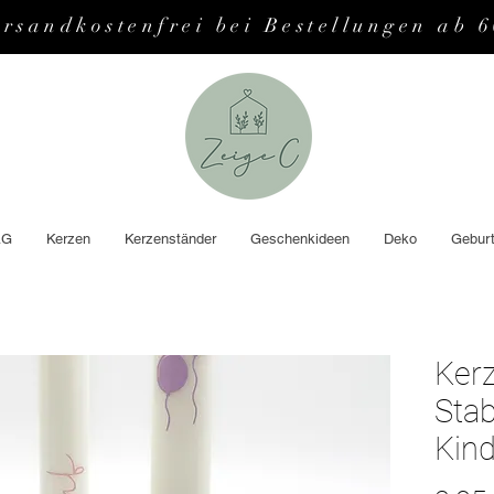
ersandkostenfrei bei Bestellungen ab 
AG
Kerzen
Kerzenständer
Geschenkideen
Deko
Geburt
Kerz
Stab
Kin