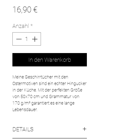
Preis
16,90 €
Anzahl
*
In den Warenkorb
Meine Geschirrtücher mit den
Ostermotiven sind ein echter Hingucker
in der Küche. Mit der perfekten Größe
von 50x70 cm und Grammatur von
170 g/m² garantiert es eine lange
Lebensdauer.
DETAILS